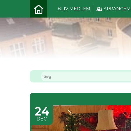
BLIV MEDLEM
ARRANGEM
Juleaften på Kulturgå
24
DEC.