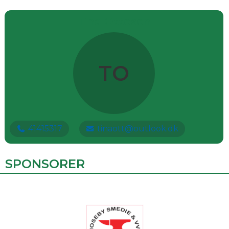
Tina Ottosen
TO
41415317
tinaott@outlook.dk
SPONSORER