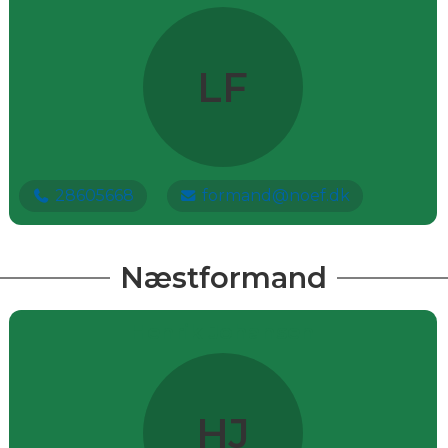
LF
28605668
formand@noef.dk
Næstformand
Henrik Johansen
HJ