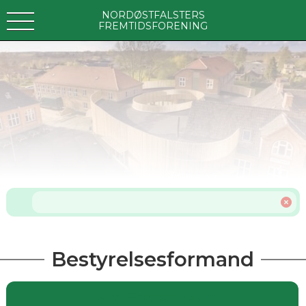
NORDØSTFALSTERS
FREMTIDSFORENING
Bestyrelsesformand
Lars Frederiksen