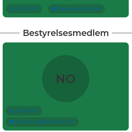
51334590
kasserer@noef.dk
Bestyrelsesmedlem
Nils Ottosen
NO
42425317
nilsvalfred@hotmail.com