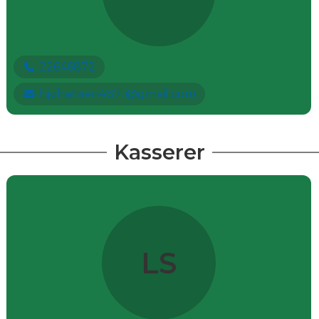
22646872
hjohansen4871@gmail.com
Kasserer
Laila Sørensen
LS