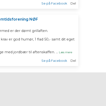
Se på Facebook
Del
emtidsforening NØF
med er der dømt grillaften.
av er god humør, 1 flad 50,- samt dit eget
ge med jordbær til aftenskaffen.
...
Læs mere
Se på Facebook
Del
emtidsforening NØF
rden.
0
1
0
Se på Facebook
Del