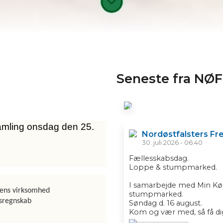
Seneste fra NØF
N
amling onsdag den 25.
o
Nordøstfalsters Fr
r
30. juli 2026 - 06:40
d
ø
Fællesskabsdag.
st
Loppe & stumpmarked.
fa
ls
I samarbejde med Min Kø
gens virksomhed
t
stumpmarked.
sregnskab
er
Søndag d. 16 august.
s
Kom og vær med, så få dig