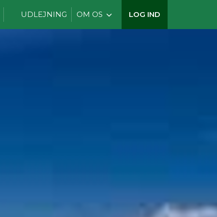
UDLEJNING
OM OS
LOG IND