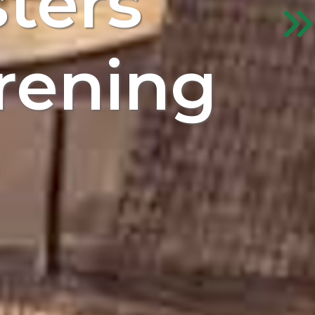
ters
rening