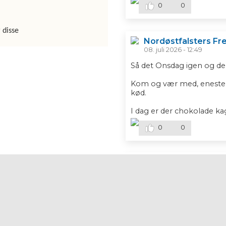
Fr
0
0
e
m
ti
 disse
d
Nordøstfalsters Fr
sf
08. juli 2026 - 12:49
o
re
Så det Onsdag igen og der
ni
Kom og vær med, eneste kr
n
kød.
g
N
I dag er der chokolade ka
Ø
F
0
0
syn
es
go
Nordøstfalsters Fr
dt
24. juni 2026 - 16:01
o
Så det Sommer i Kulturgå
m