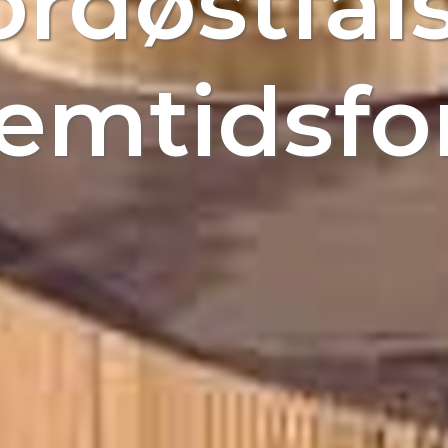
rdøstfals
emtidsfo